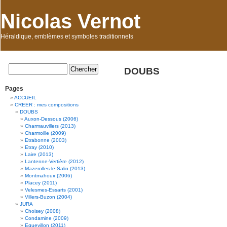
Nicolas Vernot
Héraldique, emblèmes et symboles traditionnels
DOUBS
Pages
ACCUEIL
CREER : mes compositions
DOUBS
Auxon-Dessous (2006)
Charmauvillers (2013)
Charmoille (2009)
Etrabonne (2003)
Etray (2010)
Laire (2013)
Lantenne-Vertière (2012)
Mazerolles-le-Salin (2013)
Montmahoux (2006)
Placey (2011)
Velesmes-Essarts (2001)
Villers-Buzon (2004)
JURA
Choisey (2008)
Condamine (2009)
Equevillon (2011)