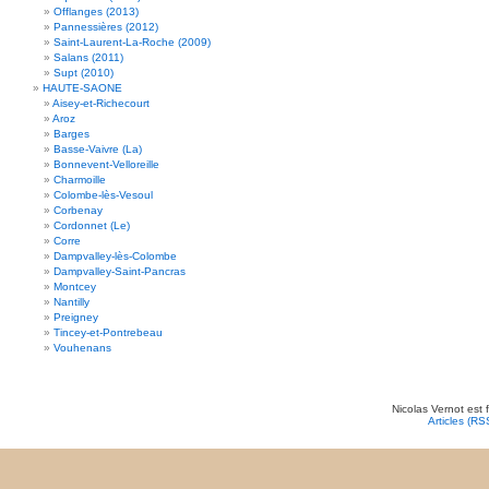
Offlanges (2013)
Pannessières (2012)
Saint-Laurent-La-Roche (2009)
Salans (2011)
Supt (2010)
HAUTE-SAONE
Aisey-et-Richecourt
Aroz
Barges
Basse-Vaivre (La)
Bonnevent-Velloreille
Charmoille
Colombe-lès-Vesoul
Corbenay
Cordonnet (Le)
Corre
Dampvalley-lès-Colombe
Dampvalley-Saint-Pancras
Montcey
Nantilly
Preigney
Tincey-et-Pontrebeau
Vouhenans
Nicolas Vernot est 
Articles (RS